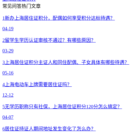
常见问答热门文章
1
新办上海居住证积分，配偶如何享受积分达标待遇？
04-19
2
留学生学历认证审核不通过？有哪些原因？
03-29
3
上海居住证积分主证人和同住配偶、子女具体有哪些待遇？
05-16
4
上海电动车上牌需要居住证吗？
12-12
5
无学历职称只有社保，上海居住证积分120分怎么搞定？
04-07
6
居住证持证人期间地址发生变化了怎么办？