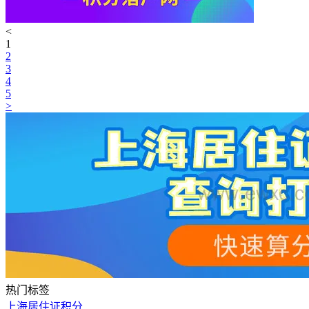
<
1
2
3
4
5
>
热门标签
上海居住证积分