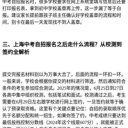
中考自招报名时，很多学校要求在网上系统里填写信息后还要
打印报名表，拿到初中学校盖章再上传，这一步漏了等于白
报。建议家长提前跟孩子班主任确认好学校盖章的流程和时
间，别卡在最后一天发现找不到人盖章。
三、上海中考自招报名之后走什么流程？从校测到
签约全解析
提交完报名材料别以为万事大吉了，后面的流程一环扣一环。
一般来说，学校会根据你提交的材料进行筛选，然后通知符合
条件的考生参加综合测试。2025年的情况是，6月25日到27日
各高中集中组织校测，包括笔试和面试。校测通过之后，考生
需要在6月29日左右跟学校进行网上签约，一旦签约就等于确
认了预录取资格。这里有个关键点要记住：自招的录取顺序优
先于名额分配和统一招生，如果你签了约，中考成绩只要达到
最低投档控制分数线（2024年这个线是607分），就能被正式